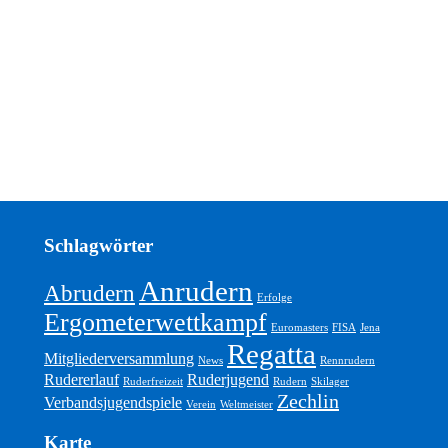
Schlagwörter
Anrudern
Abrudern
Erfolge
Ergometerwettkampf
Euromasters
FISA
Jena
Regatta
Mitgliederversammlung
News
Rennrudern
Rudererlauf
Ruderjugend
Ruderfreizeit
Rudern
Skilager
Zechlin
Verbandsjugendspiele
Verein
Weltmeister
Karte