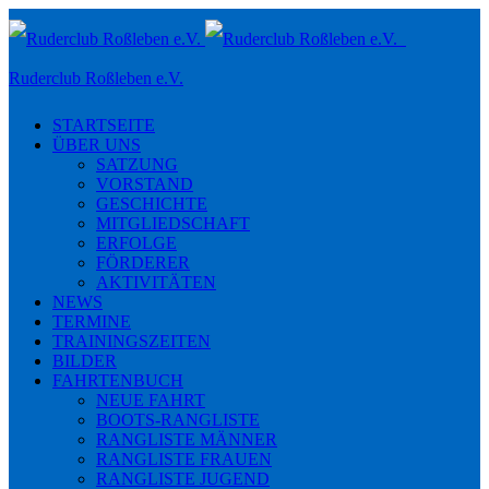
Toggle
navigation
Ruderclub Roßleben e.V.
STARTSEITE
ÜBER UNS
SATZUNG
VORSTAND
GESCHICHTE
MITGLIEDSCHAFT
ERFOLGE
FÖRDERER
AKTIVITÄTEN
NEWS
TERMINE
TRAININGSZEITEN
BILDER
FAHRTENBUCH
NEUE FAHRT
BOOTS-RANGLISTE
RANGLISTE MÄNNER
RANGLISTE FRAUEN
RANGLISTE JUGEND