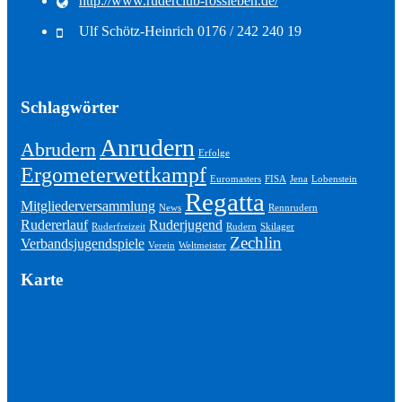
http://www.ruderclub-rossleben.de/
Ulf Schötz-Heinrich 0176 / 242 240 19
Schlagwörter
Anrudern
Abrudern
Erfolge
Ergometerwettkampf
Euromasters
FISA
Jena
Lobenstein
Regatta
Mitgliederversammlung
News
Rennrudern
Rudererlauf
Ruderjugend
Ruderfreizeit
Rudern
Skilager
Zechlin
Verbandsjugendspiele
Verein
Weltmeister
Karte