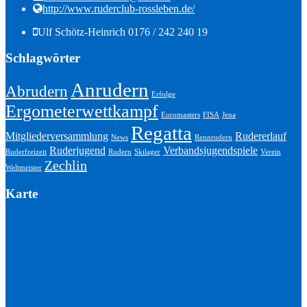
http://www.ruderclub-rossleben.de/
Ulf Schötz-Heinrich 0176 / 242 240 19
Schlagwörter
Anrudern
Abrudern
Erfolge
Ergometerwettkampf
Euromasters
FISA
Jena
Regatta
Mitgliederversammlung
Rudererlauf
News
Rennrudern
Ruderjugend
Verbandsjugendspiele
Ruderfreizeit
Rudern
Skilager
Verein
Zechlin
Weltmeister
Karte