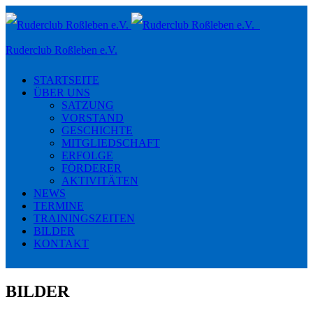
Toggle
navigation
Ruderclub Roßleben e.V.
STARTSEITE
ÜBER UNS
SATZUNG
VORSTAND
GESCHICHTE
MITGLIEDSCHAFT
ERFOLGE
FÖRDERER
AKTIVITÄTEN
NEWS
TERMINE
TRAININGSZEITEN
BILDER
KONTAKT
BILDER