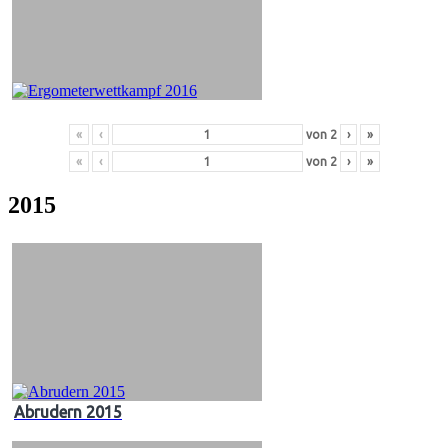
«
‹
von
2
›
»
«
‹
von
2
›
»
2015
Abrudern 2015