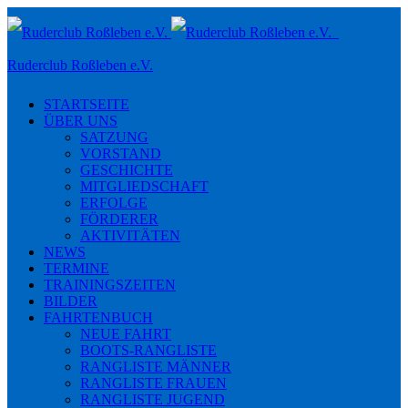
Toggle
navigation
Ruderclub Roßleben e.V.
STARTSEITE
ÜBER UNS
SATZUNG
VORSTAND
GESCHICHTE
MITGLIEDSCHAFT
ERFOLGE
FÖRDERER
AKTIVITÄTEN
NEWS
TERMINE
TRAININGSZEITEN
BILDER
FAHRTENBUCH
NEUE FAHRT
BOOTS-RANGLISTE
RANGLISTE MÄNNER
RANGLISTE FRAUEN
RANGLISTE JUGEND