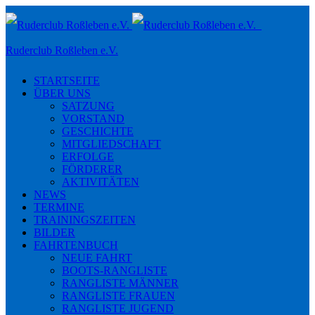
Toggle
navigation
Ruderclub Roßleben e.V.
STARTSEITE
ÜBER UNS
SATZUNG
VORSTAND
GESCHICHTE
MITGLIEDSCHAFT
ERFOLGE
FÖRDERER
AKTIVITÄTEN
NEWS
TERMINE
TRAININGSZEITEN
BILDER
FAHRTENBUCH
NEUE FAHRT
BOOTS-RANGLISTE
RANGLISTE MÄNNER
RANGLISTE FRAUEN
RANGLISTE JUGEND