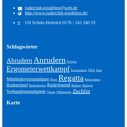
ruderclub-rossleben@web.de
http://www.ruderclub-rossleben.de/
Ulf Schötz-Heinrich 0176 / 242 240 19
Schlagwörter
Anrudern
Abrudern
Erfolge
Ergometerwettkampf
Euromasters
FISA
Jena
Regatta
Mitgliederversammlung
News
Rennrudern
Rudererlauf
Ruderjugend
Ruderfreizeit
Rudern
Skilager
Zechlin
Verbandsjugendspiele
Verein
Weltmeister
Karte