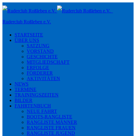
Toggle
navigation
Ruderclub Roßleben e.V.
STARTSEITE
ÜBER UNS
SATZUNG
VORSTAND
GESCHICHTE
MITGLIEDSCHAFT
ERFOLGE
FÖRDERER
AKTIVITÄTEN
NEWS
TERMINE
TRAININGSZEITEN
BILDER
FAHRTENBUCH
NEUE FAHRT
BOOTS-RANGLISTE
RANGLISTE MÄNNER
RANGLISTE FRAUEN
RANGLISTE JUGEND