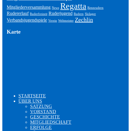
Regatta
Mitgliederversammlung
News
Rennrudern
Rudererlauf
Ruderjugend
Ruderfreizeit
Rudern
Skilager
Zechlin
Verbandsjugendspiele
Verein
Weltmeister
Karte
STARTSEITE
ÜBER UNS
SATZUNG
VORSTAND
GESCHICHTE
MITGLIEDSCHAFT
ERFOLGE