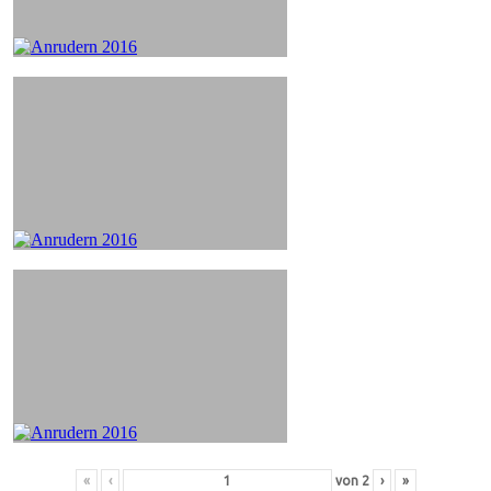
«
‹
von
2
›
»