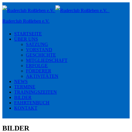
Toggle
navigation
Ruderclub Roßleben e.V.
STARTSEITE
ÜBER UNS
SATZUNG
VORSTAND
GESCHICHTE
MITGLIEDSCHAFT
ERFOLGE
FÖRDERER
AKTIVITÄTEN
NEWS
TERMINE
TRAININGSZEITEN
BILDER
FAHRTENBUCH
KONTAKT
BILDER