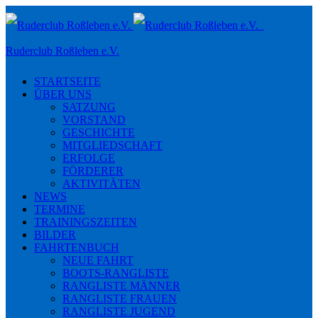
Toggle
navigation
Ruderclub Roßleben e.V.
STARTSEITE
ÜBER UNS
SATZUNG
VORSTAND
GESCHICHTE
MITGLIEDSCHAFT
ERFOLGE
FÖRDERER
AKTIVITÄTEN
NEWS
TERMINE
TRAININGSZEITEN
BILDER
FAHRTENBUCH
NEUE FAHRT
BOOTS-RANGLISTE
RANGLISTE MÄNNER
RANGLISTE FRAUEN
RANGLISTE JUGEND