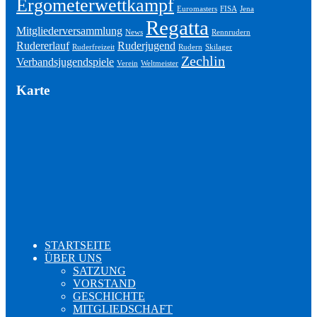
Ergometerwettkampf
Euromasters
FISA
Jena
Regatta
Mitgliederversammlung
News
Rennrudern
Rudererlauf
Ruderjugend
Ruderfreizeit
Rudern
Skilager
Zechlin
Verbandsjugendspiele
Verein
Weltmeister
Karte
STARTSEITE
ÜBER UNS
SATZUNG
VORSTAND
GESCHICHTE
MITGLIEDSCHAFT