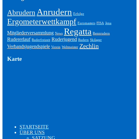
Anrudern
Abrudern
Erfolge
Ergometerwettkampf
Euromasters
FISA
Jena
Regatta
Mitgliederversammlung
News
Rennrudern
Rudererlauf
Ruderjugend
Ruderfreizeit
Rudern
Skilager
Zechlin
Verbandsjugendspiele
Verein
Weltmeister
Karte
STARTSEITE
ÜBER UNS
SATZUNG