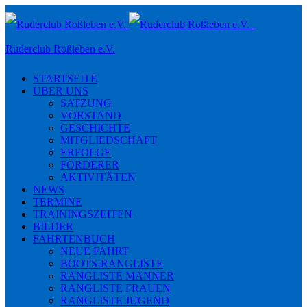
Toggle
navigation
Ruderclub Roßleben e.V.
STARTSEITE
ÜBER UNS
SATZUNG
VORSTAND
GESCHICHTE
MITGLIEDSCHAFT
ERFOLGE
FÖRDERER
AKTIVITÄTEN
NEWS
TERMINE
TRAININGSZEITEN
BILDER
FAHRTENBUCH
NEUE FAHRT
BOOTS-RANGLISTE
RANGLISTE MÄNNER
RANGLISTE FRAUEN
RANGLISTE JUGEND