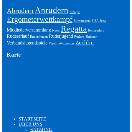
Anrudern
Abrudern
Erfolge
Ergometerwettkampf
Euromasters
FISA
Jena
Regatta
Mitgliederversammlung
News
Rennrudern
Rudererlauf
Ruderjugend
Ruderfreizeit
Rudern
Skilager
Zechlin
Verbandsjugendspiele
Verein
Weltmeister
Karte
STARTSEITE
ÜBER UNS
SATZUNG