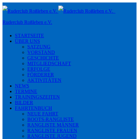
Toggle
navigation
Ruderclub Roßleben e.V.
STARTSEITE
ÜBER UNS
SATZUNG
VORSTAND
GESCHICHTE
MITGLIEDSCHAFT
ERFOLGE
FÖRDERER
AKTIVITÄTEN
NEWS
TERMINE
TRAININGSZEITEN
BILDER
FAHRTENBUCH
NEUE FAHRT
BOOTS-RANGLISTE
RANGLISTE MÄNNER
RANGLISTE FRAUEN
RANGLISTE JUGEND