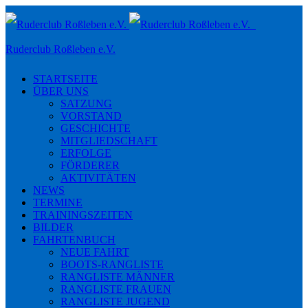
Toggle
navigation
Ruderclub Roßleben e.V.
STARTSEITE
ÜBER UNS
SATZUNG
VORSTAND
GESCHICHTE
MITGLIEDSCHAFT
ERFOLGE
FÖRDERER
AKTIVITÄTEN
NEWS
TERMINE
TRAININGSZEITEN
BILDER
FAHRTENBUCH
NEUE FAHRT
BOOTS-RANGLISTE
RANGLISTE MÄNNER
RANGLISTE FRAUEN
RANGLISTE JUGEND