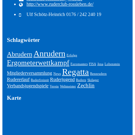
http://www.ruderclub-rossleben.de/
Ulf Schötz-Heinrich 0176 / 242 240 19
Schlagwörter
Anrudern
Abrudern
Erfolge
Ergometerwettkampf
Euromasters
FISA
Jena
Lobenstein
Regatta
Mitgliederversammlung
News
Rennrudern
Rudererlauf
Ruderjugend
Ruderfreizeit
Rudern
Skilager
Zechlin
Verbandsjugendspiele
Verein
Weltmeister
Karte