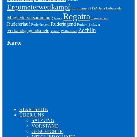
Ergometerwettkampf
Euromasters
FISA
Jena
Lobenstein
Regatta
Mitgliederversammlung
News
Rennrudern
Rudererlauf
Ruderjugend
Ruderfreizeit
Rudern
Skilager
Zechlin
Verbandsjugendspiele
Verein
Weltmeister
Karte
STARTSEITE
ÜBER UNS
SATZUNG
VORSTAND
GESCHICHTE
MITGLIEDSCHAFT