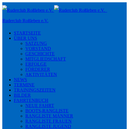
Toggle
navigation
Ruderclub Roßleben e.V.
STARTSEITE
ÜBER UNS
SATZUNG
VORSTAND
GESCHICHTE
MITGLIEDSCHAFT
ERFOLGE
FÖRDERER
AKTIVITÄTEN
NEWS
TERMINE
TRAININGSZEITEN
BILDER
FAHRTENBUCH
NEUE FAHRT
BOOTS-RANGLISTE
RANGLISTE MÄNNER
RANGLISTE FRAUEN
RANGLISTE JUGEND